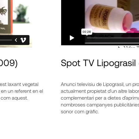
009)
Spot TV Lipograsil
est laxant vegetal
Anunci televisiu de Lipograsil, un pr
t en un referent en el
actualment propietat d’un altre labo
s com aquest.
complementari per a dietes d’apr
nombroses campanyes publicitàries d
sonor com gràfic.