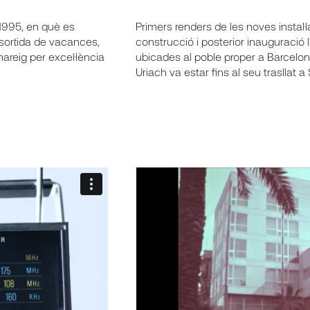
 1995, en què es
Primers renders de les noves instal·
 sortida de vacances,
construcció i posterior inauguració l
mareig per excel·lència
ubicades al poble proper a Barcelon
Uriach va estar fins al seu trasllat 