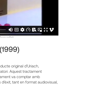
(1999)
oducte original d’Uriach,
ratori. Aquest tractament
imament va comptar amb
’èxit, tant en format audiovisual,