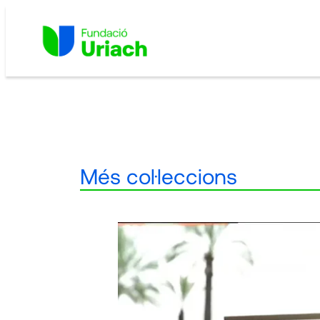
Vés
al
contingut
Més col·leccions