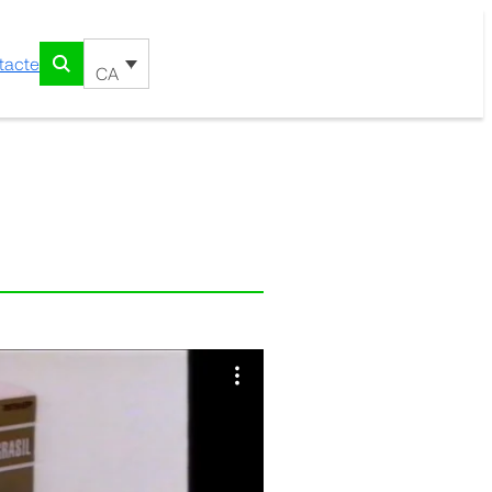
tacte
CA