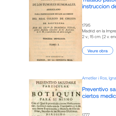
instruccion d
1795
Madrid: en la Impr
2 v.; 15 cm. [2 v. 
Veure obra
Ametller i Ros, Ign
Preventivo sa
ciertos med
1777