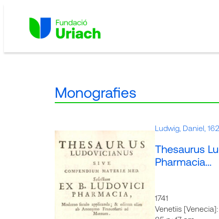
Vés
al
contingut
Monografies
Ludwig, Daniel, 1
Thesaurus Lu
Pharmacia…
1741
Venetiis [Venecia]