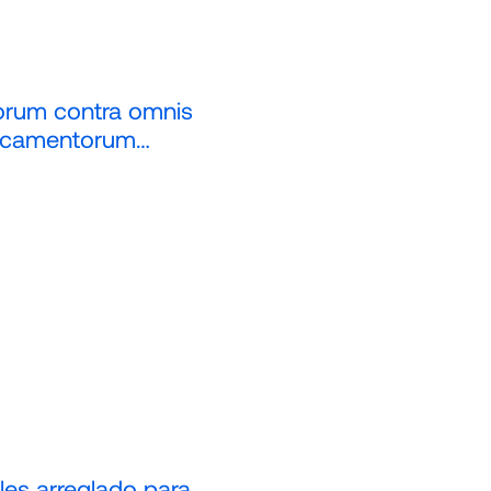
orum contra omnis
dicamentorum…
les arreglado para