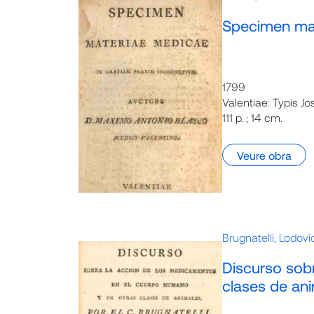
Specimen mat
1799
Valentiae: Typis J
111 p. ; 14 cm.
Veure obra
Brugnatelli, Lodov
Discurso sob
clases de an