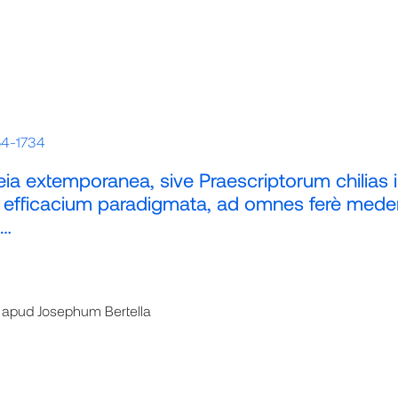
54-1734
a extemporanea, sive Praescriptorum chilias
 efficacium paradigmata, ad omnes ferè meden
 …
: apud Josephum Bertella