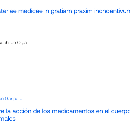
eriae medicae in gratiam praxim inchoantivu
osephi de Orga
ico Gaspare
re la acción de los medicamentos en el cuerp
imales