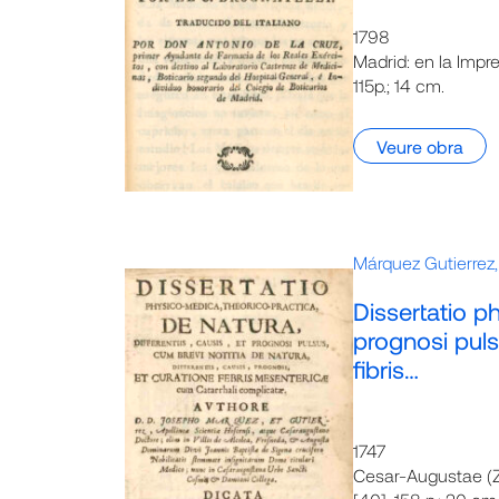
1798
Madrid: en la Impr
115p.; 14 cm.
Veure obra
Márquez Gutierrez,
Dissertatio ph
prognosi pulsu
fibris…
1747
Cesar-Augustae (Z