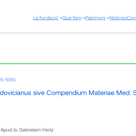
La fundació
Qué fem
Patrimoni
Notícies
Con
625-1680
dovicianus sive Compendium Materiae Med. Se
: Apud Jo. Gabrielem Hertz