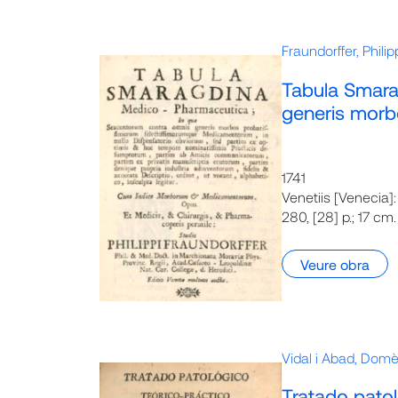
Fraundorffer, Phili
Tabula Smara
generis mor
1741
Venetiis [Venecia]
280, [28] p.; 17 cm.
Veure obra
Vidal i Abad, Dom
Tratado patol