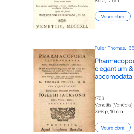
85 p.; 17 cm.
Veure obra
Fuller, Thomas, 16
Pharmacopoei
elegantium &
accomodata
1753
Venetiis [Venècia]
398 p.; 16 cm
Veure obra