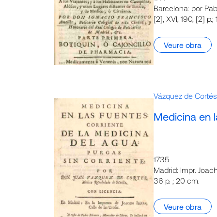
Barcelona: por Pa
[2], XVI, 190, [2] p.;
Veure obra
Vázquez de Cortés
Medicina en l
1735
Madrid: Impr. Joach
36 p. ; 20 cm.
Veure obra