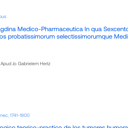
ppus
gdina Medico-Pharmaceutica In qua Sexcent
bos probatissimorum selectissimorumque Me
: Apud Jo. Gabrielem Hertz
ènec, 1741-1800
ogico teorico-practico de los tumores humora