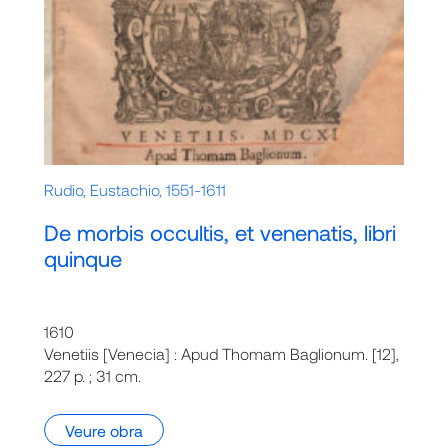
Rudio, Eustachio, 1551-1611
De morbis occultis, et venenatis, libri
quinque
1610
Venetiis [Venecia] : Apud Thomam Baglionum. [12],
227 p. ; 31 cm.
Veure obra