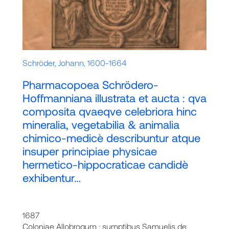
Schröder, Johann, 1600-1664
Pharmacopoea Schrödero-
Hoffmanniana illustrata et aucta : qva
composita qvaeqve celebriora hinc
mineralia, vegetabilia & animalia
chimico-medicè describuntur atque
insuper principiae physicae
hermetico-hippocraticae candidè
exhibentur…
1687
Coloniae Allobrogum : sumptibus Samuelis de