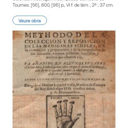
Tournes. [56], 800, [96] p., VI f. de làm. ; 2º ; 37 cm.
Veure obra