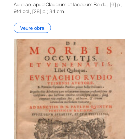
Aureliae: apud Claudium et Iacobum Borde… [6] p.,
914 col., [28] p. ; 34 cm.
Veure obra