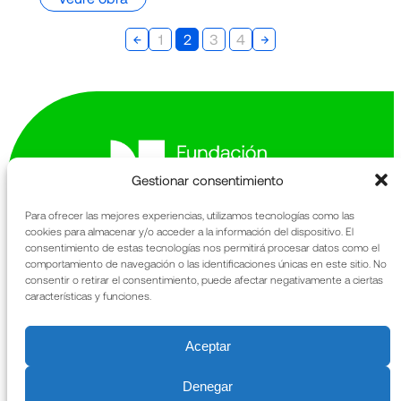
←
→
1
2
3
4
Gestionar consentimiento
Para ofrecer las mejores experiencias, utilizamos tecnologías como las
cookies para almacenar y/o acceder a la información del dispositivo. El
Avinguda de la Generalitat 163-167
consentimiento de estas tecnologías nos permitirá procesar datos como el
comportamiento de navegación o las identificaciones únicas en este sitio. No
Sant Cugat del Vallès
consentir o retirar el consentimiento, puede afectar negativamente a ciertas
08174 Barcelona
características y funciones.
La Fundació
Memòria anual
Qué fem
URIACH
Aceptar
Patrimoni
Notícies
Denegar
Contacte