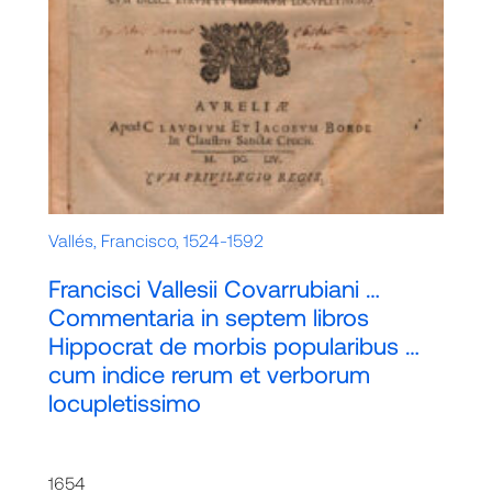
Vallés, Francisco, 1524-1592
Francisci Vallesii Covarrubiani …
Commentaria in septem libros
Hippocrat de morbis popularibus …
cum indice rerum et verborum
locupletissimo
1654