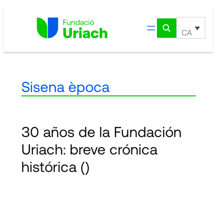
Vés
al
contingut
CA
Sisena època
30 años de la Fundación
Uriach: breve crónica
histórica
()