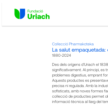
Vés
al
contingut
Col·lecció Pharmakoteka
La salut empaquetada: e
1880-2024
Des dels orígens d’Uriach el 1838
significativament. Al principi, es 
problemes digestius, emprant for
Aquests productes es presentaven
precisa ni regulada. Amb la indus
sofisticats, amb noves formes f
col·lecció de productes permet obs
informació tècnica al llarg del te