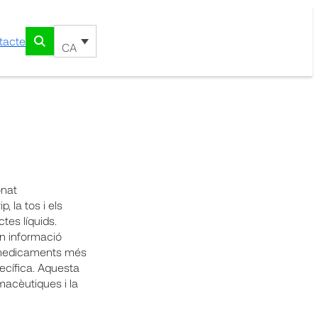
tacte
CA
onat
, la tos i els
tes líquids.
en informació
ir medicaments més
ecífica. Aquesta
rmacèutiques i la