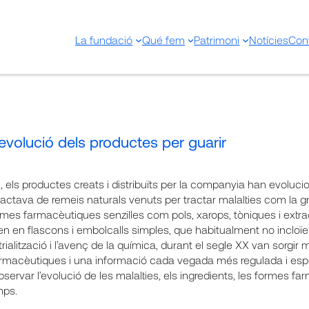
La fundació
Qué fem
Patrimoni
Notícies
Con
volució dels productes per guarir
, els productes creats i distribuïts per la companyia han evoluci
tractava de remeis naturals venuts per tractar malalties com la grip
mes farmacèutiques senzilles com pols, xarops, tòniques i extrac
 en flascons i embolcalls simples, que habitualment no incloï
trialització i l’avenç de la química, durant el segle XX van sorg
armacèutiques i una informació cada vegada més regulada i esp
ervar l’evolució de les malalties, els ingredients, les formes fa
mps.