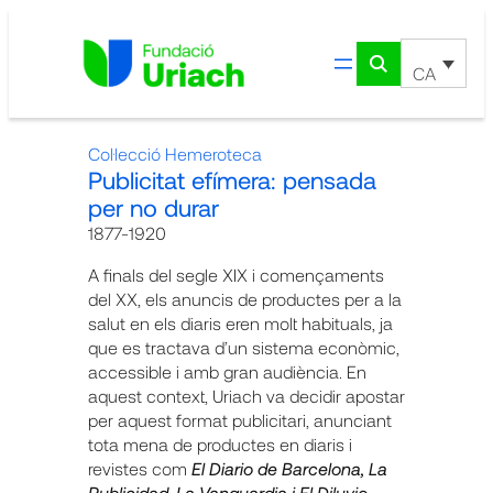
Vés
al
contingut
CA
Col·lecció Hemeroteca
Publicitat efímera: pensada
per no durar
1877-1920
A finals del segle XIX i començaments
del XX, els anuncis de productes per a la
salut en els diaris eren molt habituals, ja
que es tractava d’un sistema econòmic,
accessible i amb gran audiència. En
aquest context, Uriach va decidir apostar
per aquest format publicitari, anunciant
tota mena de productes en diaris i
revistes com
El Diario de Barcelona, La
Publicidad, La Vanguardia i El Diluvio
,