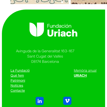
Avinguda de la Generalitat 163-167
Sant Cugat del Vallès
08174 Barcelona
La Fundació
Memòria anual
Qué fem
URIACH
Patrimoni
Notícies
Contacte