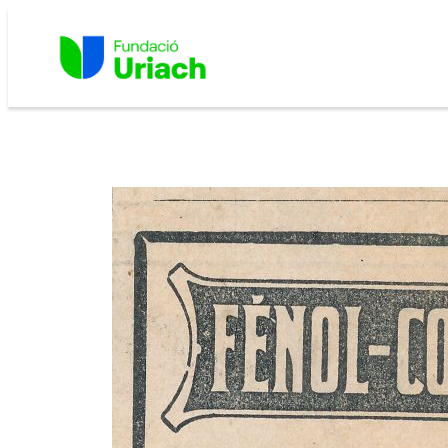
Vés
al
contingut