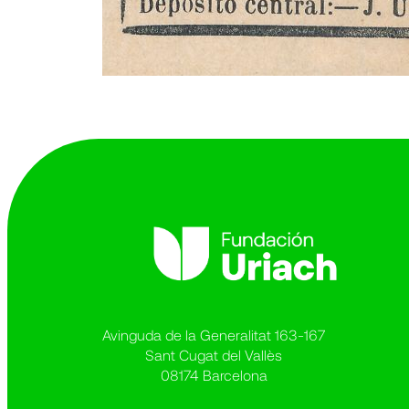
Avinguda de la Generalitat 163-167
Sant Cugat del Vallès
08174 Barcelona