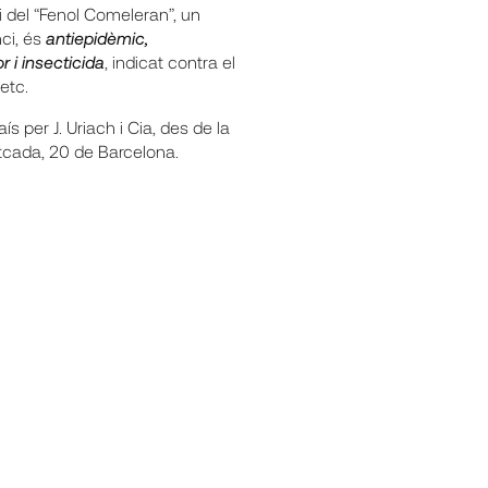
 del “Fenol Comeleran”, un
nci, és
antiepidèmic,
r i insecticida
, indicat contra el
 etc.
ís per J. Uriach i Cia, des de la
tcada, 20 de Barcelona.