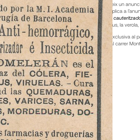
En aquest número hi apareix un anunci
producte que, segons s’explica a l’anu
antihemorràgic, antipútrid, cauteritzado
còlera, la febre groga, el tifus, la verola,
Un producte distribuït en exclusiva al pa
seva seu central situada al carrer Mon
Compartir a: