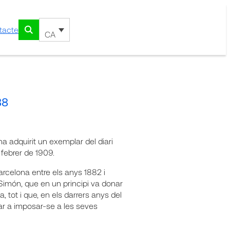
tacte
CA
38
 adquirit un exemplar del diari
e febrer de 1909.
rcelona entre els anys 1882 i
y Simón, que en un principi va donar
a, tot i que, en els darrers anys del
r a imposar-se a les seves