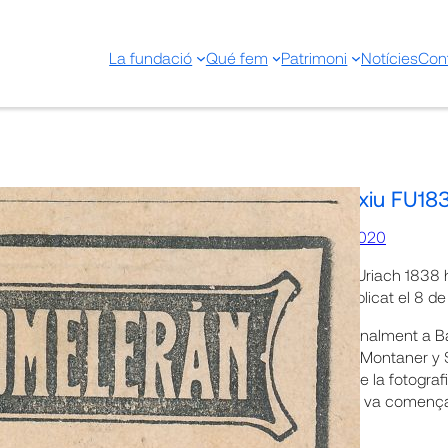
La fundació
Qué fem
Patrimoni
Notícies
Con
Nova adquisició Arxiu FU18
20 gener 2020
Recentment, la Fundació Uriach 1838 ha
La Ilustración Artística
, publicat el 8 d
Una revista editada setmanalment a Ba
1916, a càrrec de l’editorial Montaner 
prioritat al gravat davant de la fotografi
segle XIX, aquesta darrera va comença
pàgines.