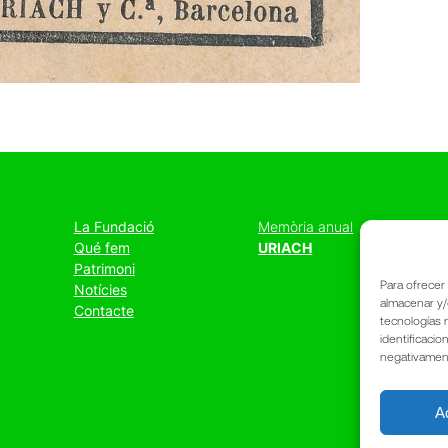
La Fundació
Memòria anual
Qué fem
URIACH
Patrimoni
Para ofrecer
Notícies
almacenar y/
Contacte
tecnologías 
identificacio
negativamente
A