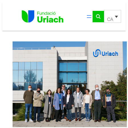
Vés
al
contingut
CA