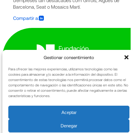
d’empreses tan destacades com Grifols, Aigües de
Barcelona, Seat o Mosaics Martí.
Compartir a:
Gestionar consentimiento
Para ofrecer las mejores experiencias, utilizamos tecnologías como las
cookies para almacenar y/o acceder a la información del dispositivo. El
Avinguda de la Generalitat 163-167
consentimiento de estas tecnologías nos permitirá procesar datos como el
comportamiento de navegación o las identificaciones únicas en este sitio. No
Sant Cugat del Vallès
consentir o retirar el consentimiento, puede afectar negativamente a ciertas
08174 Barcelona
características y funciones.
La Fundació
Memòria anual
Qué fem
URIACH
Aceptar
Patrimoni
Notícies
Denegar
Contacte