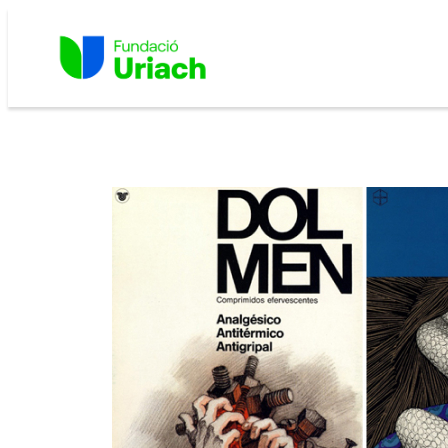
Vés
al
contingut