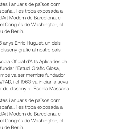
stes i anuaris de països com
 España… i es troba exposada a
’Art Modern de Barcelona, el
 del Congrés de Washington, el
u de Berlín.
5 anys Enric Huguet, un dels
el disseny gràfic al nostre país.
cola Oficial d’Arts Aplicades de
 fundar l’Estudi Gràfic Glosa,
 També va ser membre fundador
FAD, i el 1963 va iniciar la seva
r de disseny a l’Escola Massana.
stes i anuaris de països com
 España… i es troba exposada a
’Art Modern de Barcelona, el
 del Congrés de Washington, el
u de Berlín.