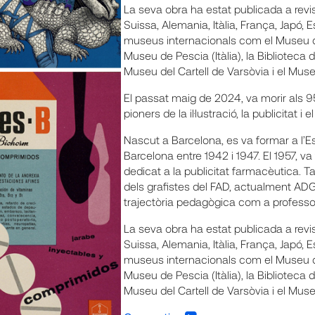
La seva obra ha estat publicada a revi
Suissa, Alemania, Itàlia, França, Japó,
museus internacionals com el Museu d
Museu de Pescia (Itàlia), la Biblioteca
Museu del Cartell de Varsòvia i el Muse
El passat maig de 2024, va morir als 9
pioners de la il·lustració, la publicitat i 
Nascut a Barcelona, es va formar a l’Es
Barcelona entre 1942 i 1947. El 1957, va
dedicat a la publicitat farmacèutica.
dels grafistes del FAD, actualment ADG/
trajectòria pedagògica com a professo
La seva obra ha estat publicada a revi
Suissa, Alemania, Itàlia, França, Japó,
museus internacionals com el Museu d
Museu de Pescia (Itàlia), la Biblioteca
Museu del Cartell de Varsòvia i el Muse