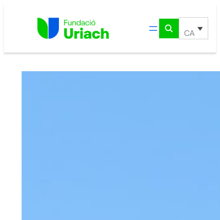
Vés
al
contingut
CA