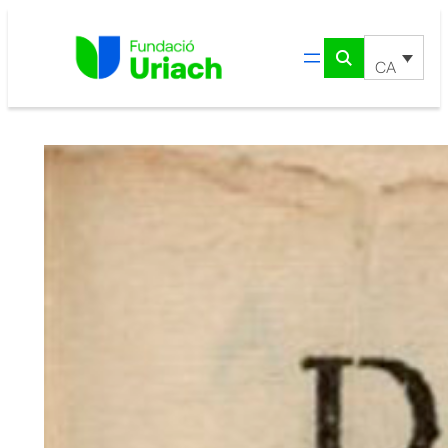
Vés
al
contingut
CA