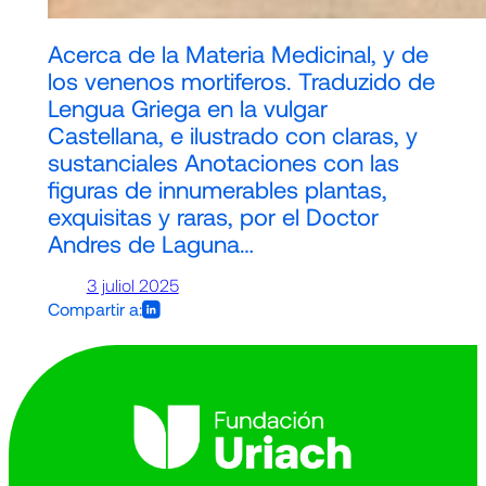
Acerca de la Materia Medicinal, y de
los venenos mortiferos. Traduzido de
Lengua Griega en la vulgar
Castellana, e ilustrado con claras, y
sustanciales Anotaciones con las
figuras de innumerables plantas,
exquisitas y raras, por el Doctor
Andres de Laguna…
3 juliol 2025
Compartir a: