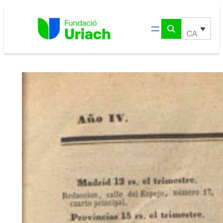
Vés
al
contingut
CA