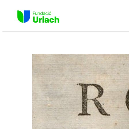
Vés
al
contingut