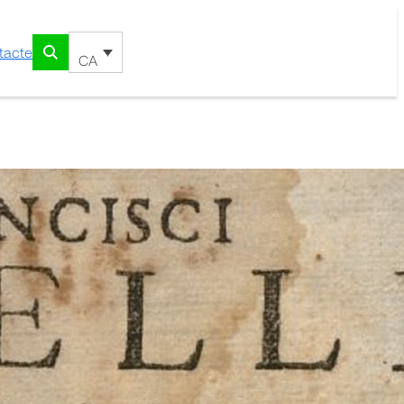
tacte
CA
ani barcinonensis ad sex
s et causis morborum &
…