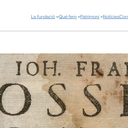
La fundació
Qué fem
Patrimoni
Notícies
Con
Ioh. Francisci Rosselli catal
libros Galeni De differentii
symptomatum commentarij
3 desembre 2024
Compartir a: