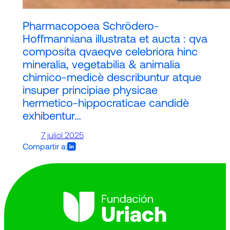
Pharmacopoea Schrödero-
Hoffmanniana illustrata et aucta : qva
composita qvaeqve celebriora hinc
mineralia, vegetabilia & animalia
chimico-medicè describuntur atque
insuper principiae physicae
hermetico-hippocraticae candidè
exhibentur…
7 juliol 2025
Compartir a: