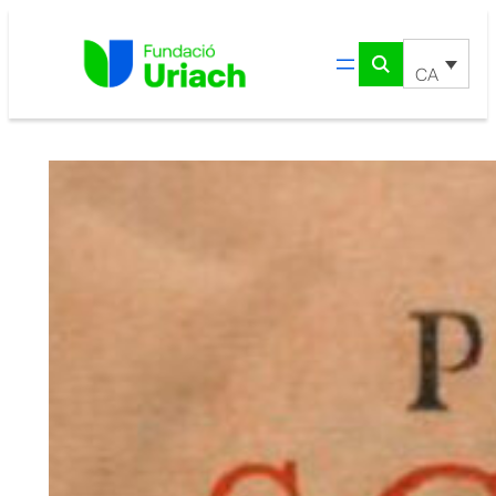
Vés
al
contingut
CA