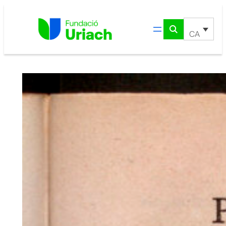
Vés
al
contingut
CA