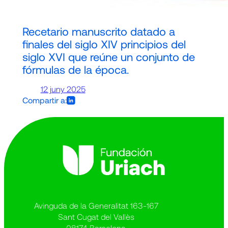
Recetario manuscrito datado a
finales del siglo XIV principios del
siglo XVI que reúne un conjunto de
fórmulas de la época.
12 juny 2025
Compartir a:
Avinguda de la Generalitat 163-167
Sant Cugat del Vallès
08174 Barcelona