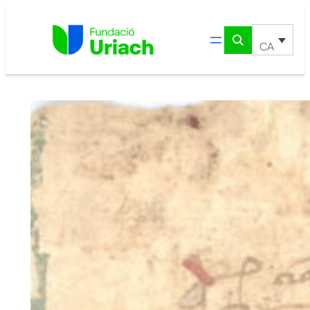
Vés
al
contingut
CA