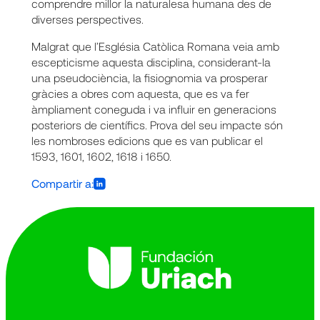
comprendre millor la naturalesa humana des de
diverses perspectives.
Malgrat que l’Església Catòlica Romana veia amb
escepticisme aquesta disciplina, considerant-la
una pseudociència, la fisiognomia va prosperar
gràcies a obres com aquesta, que es va fer
àmpliament coneguda i va influir en generacions
posteriors de científics. Prova del seu impacte són
les nombroses edicions que es van publicar el
1593, 1601, 1602, 1618 i 1650.
Compartir a: