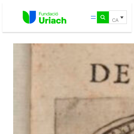
Vés
al
contingut
CA