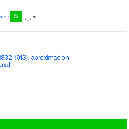
tacte
CA
1832-1913): aproximación
onal