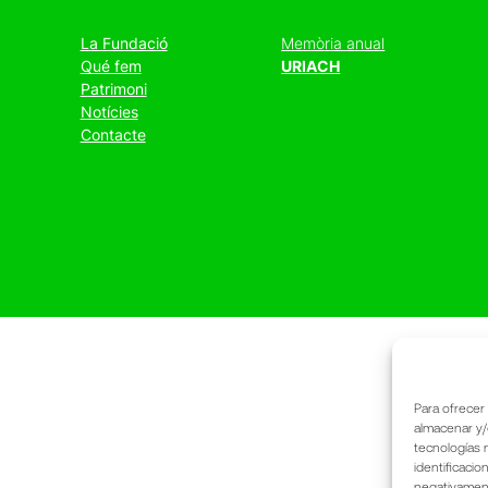
La Fundació
Memòria anual
Qué fem
URIACH
Patrimoni
Notícies
Contacte
Para ofrecer
almacenar y/
tecnologías 
identificacio
negativamente