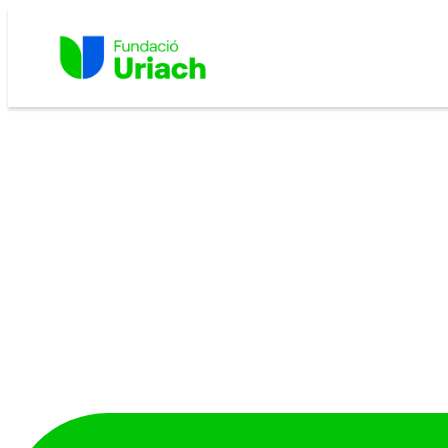
Vés
al
contingut