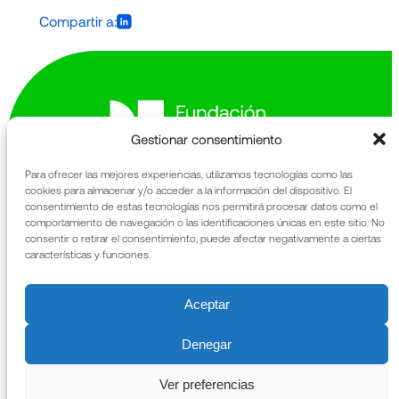
Compartir a:
Gestionar consentimiento
Para ofrecer las mejores experiencias, utilizamos tecnologías como las
cookies para almacenar y/o acceder a la información del dispositivo. El
Avinguda de la Generalitat 163-167
consentimiento de estas tecnologías nos permitirá procesar datos como el
comportamiento de navegación o las identificaciones únicas en este sitio. No
Sant Cugat del Vallès
consentir o retirar el consentimiento, puede afectar negativamente a ciertas
08174 Barcelona
características y funciones.
La Fundació
Memòria anual
Qué fem
URIACH
Aceptar
Patrimoni
Notícies
Denegar
Contacte
Ver preferencias