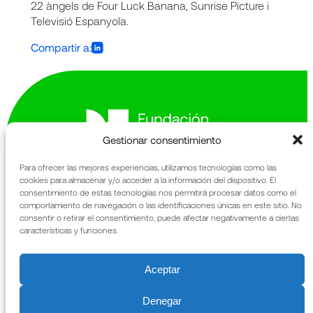
22 àngels de Four Luck Banana, Sunrise Picture i
Televisió Espanyola.
Compartir a:
Gestionar consentimiento
Para ofrecer las mejores experiencias, utilizamos tecnologías como las
cookies para almacenar y/o acceder a la información del dispositivo. El
Avinguda de la Generalitat 163-167
consentimiento de estas tecnologías nos permitirá procesar datos como el
comportamiento de navegación o las identificaciones únicas en este sitio. No
Sant Cugat del Vallès
consentir o retirar el consentimiento, puede afectar negativamente a ciertas
08174 Barcelona
características y funciones.
La Fundació
Memòria anual
Qué fem
URIACH
Aceptar
Patrimoni
Notícies
Denegar
Contacte