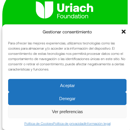
Gestionar consentimiento
Avinguda de la Generalitat 163-167
Sant Cugat del Vallès
Para ofrecer las mejores experiencias, utilizamos tecnologías como las
08174 Barcelona
cookies para almacenar y/o acceder a la información del dispositivo. El
consentimiento de estas tecnologías nos permitirá procesar datos como el
comportamiento de navegación o las identificaciones únicas en este sitio. No
The Foundation
Legal information
consentir o retirar el consentimiento, puede afectar negativamente a ciertas
What We Do
Privacy policy
características y funciones.
Heritage
Cookies policy
News
Annual Report
Contact
Aceptar
Denegar
Ver preferencias
Política de Cookies
Política de privacidad
Información legal