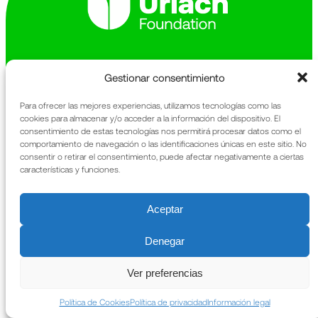
Avinguda de la Generalitat 163-167
Gestionar consentimiento
Sant Cugat del Vallès
08174 Barcelona
Para ofrecer las mejores experiencias, utilizamos tecnologías como las
cookies para almacenar y/o acceder a la información del dispositivo. El
The Foundation
Legal information
consentimiento de estas tecnologías nos permitirá procesar datos como el
comportamiento de navegación o las identificaciones únicas en este sitio. No
What We Do
Privacy policy
consentir o retirar el consentimiento, puede afectar negativamente a ciertas
Heritage
Cookies policy
características y funciones.
News
Annual Report
Contact
Aceptar
Denegar
Ver preferencias
Política de Cookies
Política de privacidad
Información legal