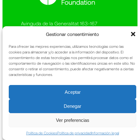
Avinguda de la Generalitat 163-167
Sant Cugat del Vallès
Gestionar consentimiento
08174 Barcelona
Para ofrecer las mejores experiencias, utilizamos tecnologías como las
The Foundation
Legal information
cookies para almacenar y/o acceder a la información del dispositivo. El
What We Do
Privacy policy
consentimiento de estas tecnologías nos permitirá procesar datos como el
Heritage
Cookies policy
comportamiento de navegación o las identificaciones únicas en este sitio. No
News
Annual Report
consentir o retirar el consentimiento, puede afectar negativamente a ciertas
características y funciones.
Contact
Aceptar
Denegar
Ver preferencias
Política de Cookies
Política de privacidad
Información legal