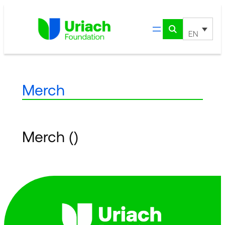
Skip
to
content
EN
Merch
Merch
()