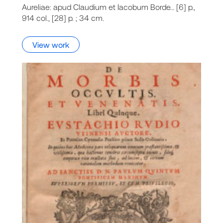
Aureliae: apud Claudium et Iacobum Borde… [6] p.,
914 col., [28] p. ; 34 cm.
View work