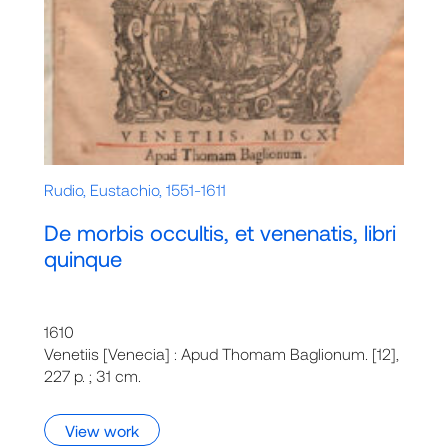
Rudio, Eustachio, 1551-1611
De morbis occultis, et venenatis, libri
quinque
1610
Venetiis [Venecia] : Apud Thomam Baglionum. [12],
227 p. ; 31 cm.
View work