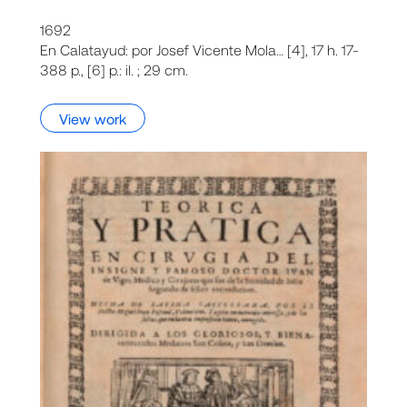
1692
En Calatayud: por Josef Vicente Mola… [4], 17 h. 17-
388 p., [6] p.: il. ; 29 cm.
View work