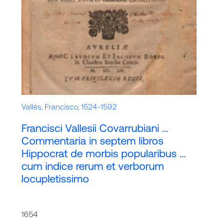
Vallés, Francisco, 1524-1592
Francisci Vallesii Covarrubiani …
Commentaria in septem libros
Hippocrat de morbis popularibus …
cum indice rerum et verborum
locupletissimo
1654