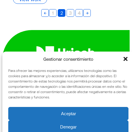
←
→
1
2
3
4
Gestionar consentimiento
Para ofrecer las mejores experiencias, utilizamos tecnologías como las
cookies para almacenar y/o acceder a la información del dispositivo. El
Avinguda de la Generalitat 163-167
consentimiento de estas tecnologías nos permitirá procesar datos como el
comportamiento de navegación o las identificaciones únicas en este sitio. No
Sant Cugat del Vallès
consentir o retirar el consentimiento, puede afectar negativamente a ciertas
08174 Barcelona
características y funciones.
The Foundation
Legal information
What We Do
Privacy policy
Aceptar
Heritage
Cookies policy
News
Annual Report
Denegar
Contact