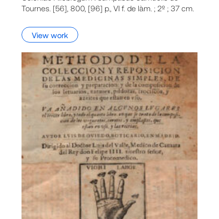
Tournes. [56], 800, [96] p., VI f. de làm. ; 2º ; 37 cm.
View work