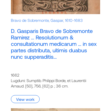
Bravo de Sobremonte, Gaspar, 1610-1683
D. Gasparis Bravo de Sobremonte
Ramirez … Resolutionum &
consultationum medicarum … in sex
partes distributa, ultimis duabus
nunc supperaditis…
1662
Lugduni: Sumptib. Philippi Borde, et Laurentii
Arnaud. [50], 756, [62] p. ; 36 cm.
View work