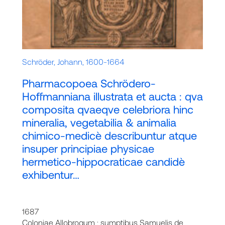
Schröder, Johann, 1600-1664
Pharmacopoea Schrödero-
Hoffmanniana illustrata et aucta : qva
composita qvaeqve celebriora hinc
mineralia, vegetabilia & animalia
chimico-medicè describuntur atque
insuper principiae physicae
hermetico-hippocraticae candidè
exhibentur…
1687
Coloniae Allobrogum : sumptibus Samuelis de