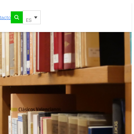
tacto
ES