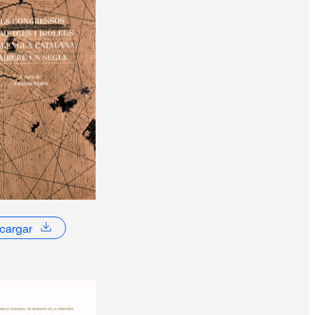
LL
Miquel
avier
io
cargar