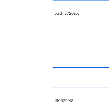
publi_2020.jpg
160622018-1