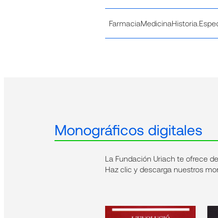
FarmaciaMedicinaHistoria.Espe
2017-3
Monográficos digitales
34562018-0
La Fundación Uriach te ofrece d
Haz clic y descarga nuestros mon
FarmaciaMedicinaHistoria.1-201