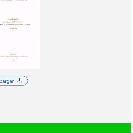
 Juan
Josep
cargar
DUN,
 BLADÉ
ur
a