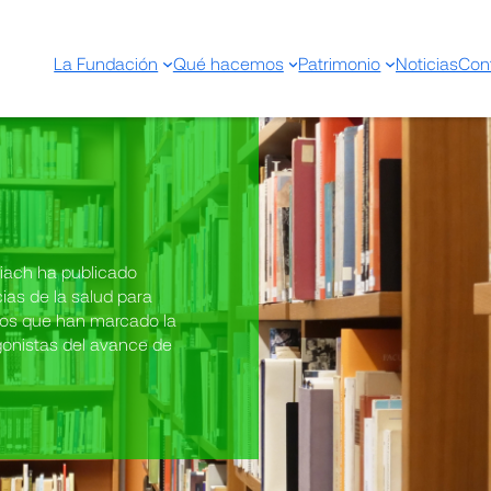
La Fundación
Qué hacemos
Patrimonio
Noticias
Con
iach ha publicado
cias de la salud para
hos que han marcado la
gonistas del avance de