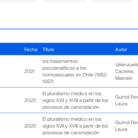
Fecha
Título
Autor
los tratamientos
Valenzuel
psicoanalíticos a los
2021
Cáceres,
homosexuales en Chile (1952-
Marcelo
1957)
El pluralismo médico en los
Guinot Ferr
2020
siglos XVII y XVIII a partir de los
Laura
procesos de canonización
El pluralismo médico en los
Guinot Ferr
2020
siglos XVII y XVIII a partir de los
Laura
procesos de canonización