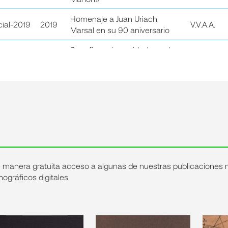
Homenaje a Juan Uriach
cial-2019
2019
V.V.A.A.
Marsal en su 90 aniversario
Beneficencia, caridad y poder
en Barcelona. El
enfrentamiento entre el
SÁNCHEZ
Patronato para la Lucha contra
2017
VILLA, Mar
la Tuberculosis y Jaime
César
Queraltó y Ros por el modelo
de asistencia sanitaria (1910-
1916)
Uriach 180 años, fragmentos
ENTRENA, J
2018
de una historia
SEQUERO, 
e manera gratuita acceso a algunas de nuestras publicaciones
ográficos digitales.
Desperdicios urbanos, peste
bubónica y salud pública en
CARANDE
8
2018
L’Hospitalet de Llobregat de la
BARUZZI, 
primera mitad del siglo XX