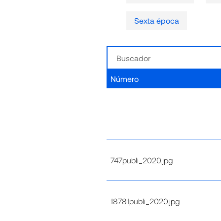
Sexta época
Número
747publi_2020.jpg
18781publi_2020.jpg