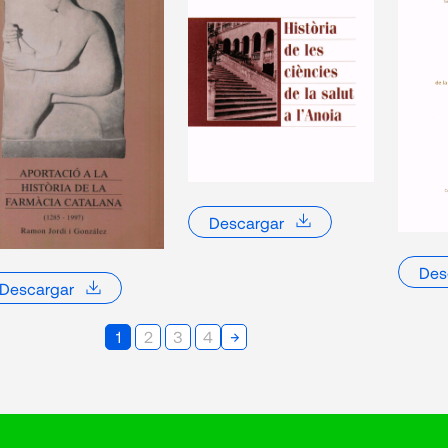
2017
colonialidad en Arrowsmith
LORENTE,
(John Ford, 1931)
Mònica
Práctica médica en el espacio
virtual: Relaciones a distancia
SCHMITZ,
2017
entre Juan Muñoz y Peralta
Carolin
(1665-1746) y sus pacientes
Ramón de la Sota y Lastra
CARRILLO,
2016
(1832-1913): aproximación a su
L.
biografía socio-profesional
Descargar
Enfermedades venéreas: un
BARONA, 
Des
2016
problema sanitario
L.
Descargar
internacional en 1900
RUIZ BER
→
1
2
3
4
Una matrona a l’exili republicà:
2016
Dolores /
Cinta Font Margalef
I FONT, Art
los tratamientos
Valenzuel
psicoanalíticos a los