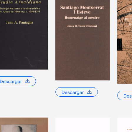
Especial-
Homenaje a Juan Uriach
2019
V.V.A.A.
Marsal en su 90 aniversario
Desperdicios urbanos, peste
bubónica y salud pública en
CARANDE
2018
L’Hospitalet de Llobregat de la
BARUZZI, 
primera mitad del siglo XX
30 años de la Fundación
URIACH
2018
Uriach: breve crónica histórica
TORELLÓ, J
Beneficencia, caridad y poder
en Barcelona. El
Descargar
enfrentamiento entre el
SÁNCHEZ
Patronato para la Lucha contra
Descargar
2017
VILLA, Mar
Des
la Tuberculosis y Jaime
César
Queraltó y Ros por el modelo
de asistencia sanitaria (1910-
1916)
Discursos en torno a la
ALCALÁ