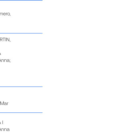
mero,
RTIN,
A
Anna;
 Mar
 I
Anna