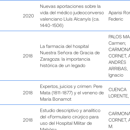
Nuevas aportaciones sobre la
vida del médico judeoconverso
Aparisi Ro
2020
valenciano Lluís Alcanyís (ca.
Federic
1440-1506)
PALOS MA
Carmen;
La farmacia del hospital
CARMON
Nuestra Señora de Gracia de
2018
CORNET, 
Zaragoza: la importancia
ANDRÉS
histórica de un legado
ARRIBAS,
Ignacio
Expertos, juicios y crimen: Pere
CUENCA
2018
Mata (1811-1877) y el veneno de
LORENTE,
María Bonamot
Estudio descriptivo y analítico
CARMONA
del «Formulario cirúrjico para
2018
CORNET, 
uso del Hospital Militar de
M.
Mahòn»