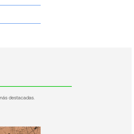
io
udit;
Jordi
 más destacadas.
LL
Miquel