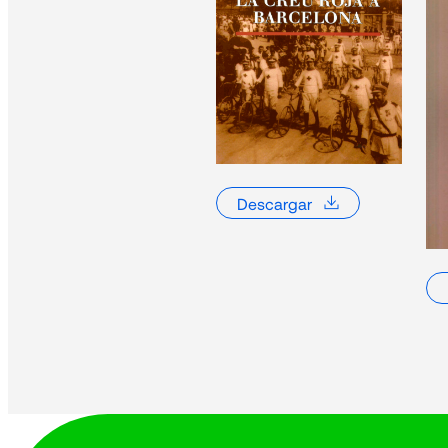
MH_2_2017_v4_R
2017_1
86782016_4
Descargar
2016_4
149292016-3