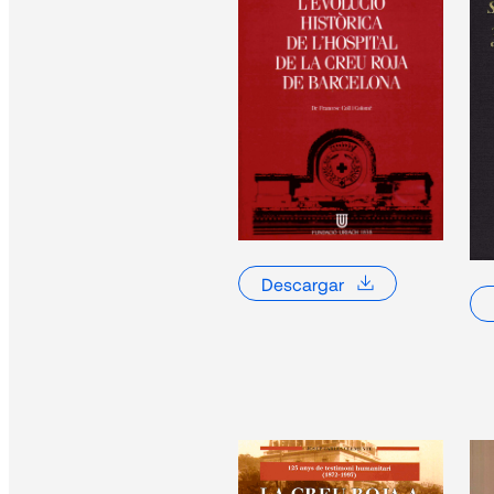
5052FarmaciaMedicinaHistoria.
2019
2018-1
2018-0
Descargar