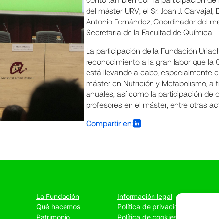
del máster URV; el Sr. Joan J. Carvajal,
Antonio Fernández, Coordinador del más
Secretaria de la Facultad de Química.
La participación de la Fundación Uriac
reconocimiento a la gran labor que la
está llevando a cabo, especialmente en
máster en Nutrición y Metabolismo, a 
anuales, así como la participación de
profesores en el máster, entre otras ac
Compartir en:
La Fundación
Información legal
Qué hacemos
Política de privacidad
Patrimonio
Política de cookies