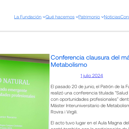
La Fundación
Qué hacemos
Patrimonio
Noticias
Con
Conferencia clausura del má
Metabolismo
1 julio 2024
El pasado 20 de junio, el Patrón de la 
realizó una conferencia titulada “Sal
con oportunidades profesionales” dentr
Máster Interuniversitario de Metabolism
Rovira i Virgili.
El acto tuvo lugar en el Aula Magna d
contó también con la participación de 