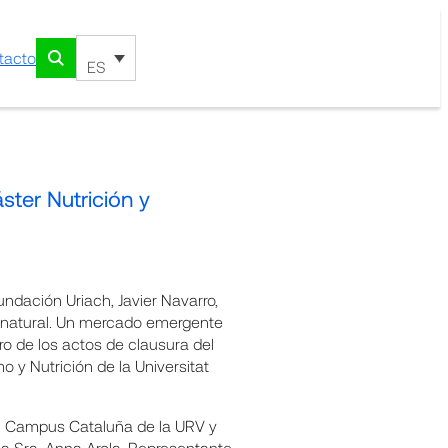
tacto
ES
ster Nutrición y
Fundación Uriach, Javier Navarro,
ud natural. Un mercado emergente
o de los actos de clausura del
o y Nutrición de la Universitat
el Campus Cataluña de la URV y
la Sra. Anna Arola, Representante