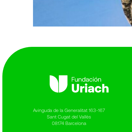
Avinguda de la Generalitat 163-167
Sant Cugat del Vallès
08174 Barcelona