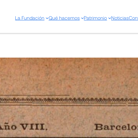
La Fundación
Qué hacemos
Patrimonio
Noticias
Con
Boletín clínico de la Casa d
Señora del Pilar
4 diciembre 2024
Compartir en: