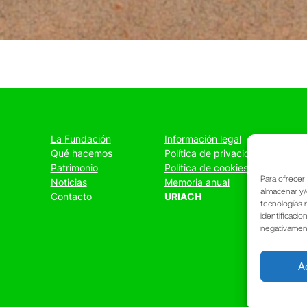
La Fundación
Información legal
Qué hacemos
Política de privacidad
Patrimonio
Política de cookies
Para ofrecer
Noticias
Memoria anual
almacenar y/
Contacto
URIACH
tecnologías 
identificacio
negativamente
A