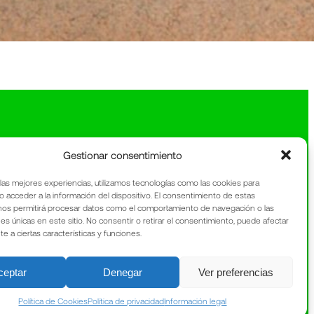
Gestionar consentimiento
 las mejores experiencias, utilizamos tecnologías como las cookies para
o acceder a la información del dispositivo. El consentimiento de estas
nos permitirá procesar datos como el comportamiento de navegación o las
nes únicas en este sitio. No consentir o retirar el consentimiento, puede afectar
 a ciertas características y funciones.
ceptar
Denegar
Ver preferencias
Política de Cookies
Política de privacidad
Información legal