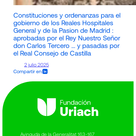
Constituciones y ordenanzas para el
gobierno de los Reales Hospitales
General y de la Pasion de Madrid :
aprobadas por el Rey Nuestro Señor
don Carlos Tercero … y pasadas por
el Real Consejo de Castilla
2 julio 2025
Compartir en:
Avinguda de la Generalitat 163-167