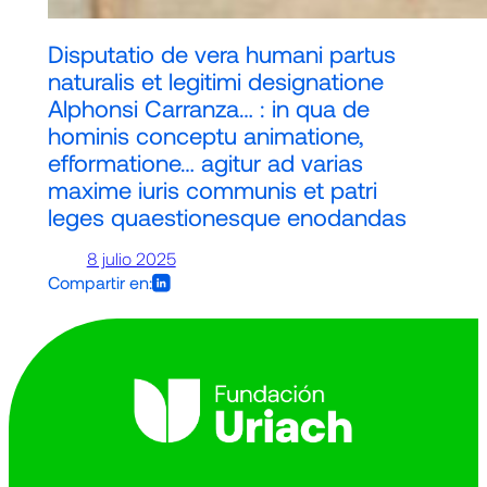
Disputatio de vera humani partus
naturalis et legitimi designatione
Alphonsi Carranza… : in qua de
hominis conceptu animatione,
efformatione… agitur ad varias
maxime iuris communis et patri
leges quaestionesque enodandas
8 julio 2025
Compartir en: