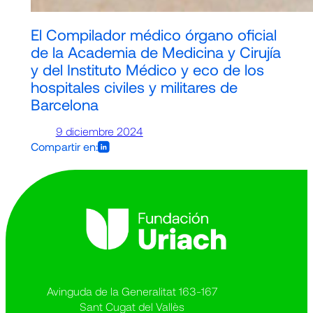
El Compilador médico órgano oficial
de la Academia de Medicina y Cirujía
y del Instituto Médico y eco de los
hospitales civiles y militares de
Barcelona
9 diciembre 2024
Compartir en:
Avinguda de la Generalitat 163-167
Sant Cugat del Vallès