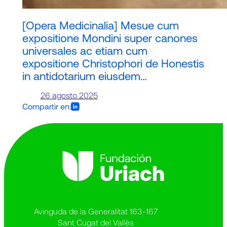
[Opera Medicinalia] Mesue cum
expositione Mondini super canones
universales ac etiam cum
expositione Christophori de Honestis
in antidotarium eiusdem…
26 agosto 2025
Compartir en:
Avinguda de la Generalitat 163-167
Sant Cugat del Vallès