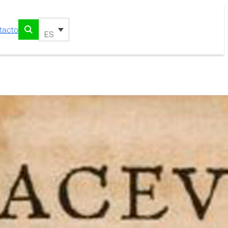
tacto
ES
ve Diatriba De
ibus In Humano
nda