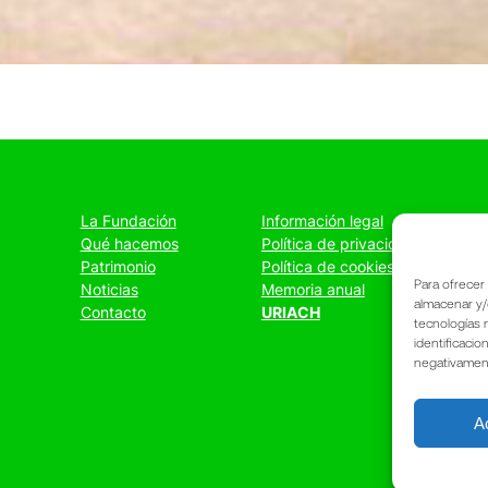
La Fundación
Información legal
Qué hacemos
Política de privacidad
Patrimonio
Política de cookies
Para ofrecer
Noticias
Memoria anual
almacenar y/
Contacto
URIACH
tecnologías 
identificacio
negativamente
A