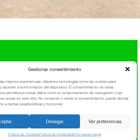
Gestionar consentimiento
 las mejores experiencias, utilizamos tecnologías como las cookies para
o acceder a la información del dispositivo. El consentimiento de estas
nos permitirá procesar datos como el comportamiento de navegación o las
nes únicas en este sitio. No consentir o retirar el consentimiento, puede afectar
 a ciertas características y funciones.
ceptar
Denegar
Ver preferencias
Política de Cookies
Política de privacidad
Información legal