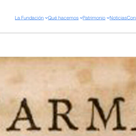
La Fundación
Qué hacemos
Patrimonio
Noticias
Con
Pharmaceutice Rationalis Si
Medicamentorum Operation
Corpore. Pars primre; secu
25 julio 2025
Compartir en: