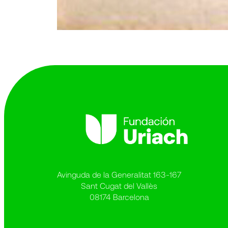
Avinguda de la Generalitat 163-167
Sant Cugat del Vallès
08174 Barcelona