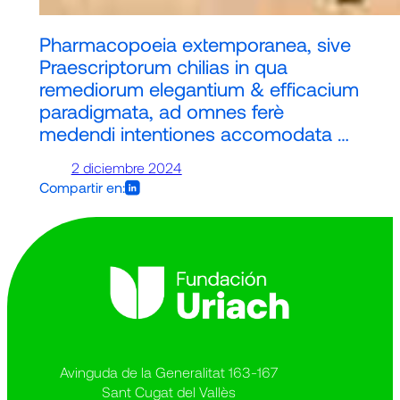
Pharmacopoeia extemporanea, sive
Praescriptorum chilias in qua
remediorum elegantium & efficacium
paradigmata, ad omnes ferè
medendi intentiones accomodata …
2 diciembre 2024
Compartir en:
Avinguda de la Generalitat 163-167
Sant Cugat del Vallès