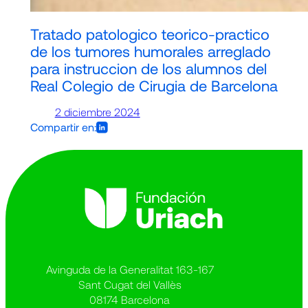
Tratado patologico teorico-practico
de los tumores humorales arreglado
para instruccion de los alumnos del
Real Colegio de Cirugia de Barcelona
2 diciembre 2024
Compartir en:
Avinguda de la Generalitat 163-167
Sant Cugat del Vallès
08174 Barcelona