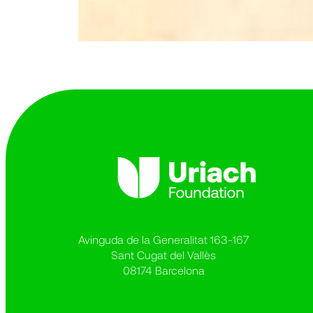
Avinguda de la Generalitat 163-167
Sant Cugat del Vallès
08174 Barcelona