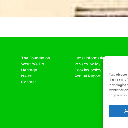
The Foundation
Legal information
What We Do
Privacy policy
Heritage
Cookies policy
Para ofrecer
News
Annual Report
almacenar y/
Contact
tecnologías 
identificacio
negativamente
A