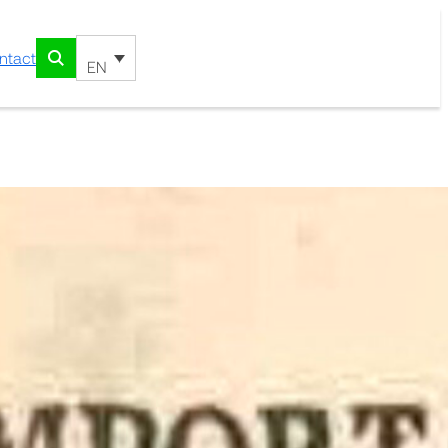
ntact
EN
casos extraordinarios de
enidas mucho tiempo
dera y tentativas para
iones dirigidas à
la vacuna