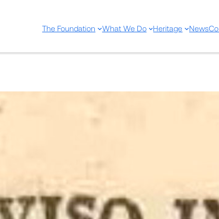
The Foundation
What We Do
Heritage
News
Co
Aviso importante sobre los 
viruelas legitimas, sobrev
después de la vacuna verda
precaverlos: con otras reflex
perfeccionar la practica de 
Dec 4, 2024
—
by
Share: