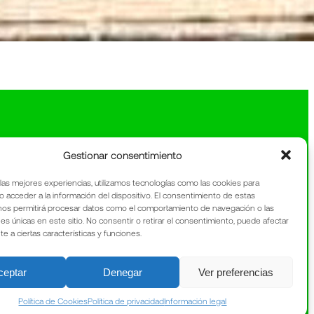
Gestionar consentimiento
 las mejores experiencias, utilizamos tecnologías como las cookies para
o acceder a la información del dispositivo. El consentimiento de estas
nos permitirá procesar datos como el comportamiento de navegación o las
nes únicas en este sitio. No consentir o retirar el consentimiento, puede afectar
 a ciertas características y funciones.
ceptar
Denegar
Ver preferencias
Política de Cookies
Política de privacidad
Información legal