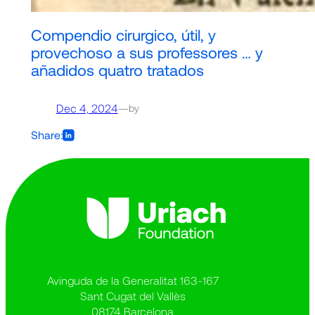
Compendio cirurgico, útil, y
provechoso a sus professores … y
añadidos quatro tratados
Dec 4, 2024
—
by
Share:
Avinguda de la Generalitat 163-167
Sant Cugat del Vallès
08174 Barcelona