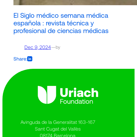
El Siglo médico semana médica
española : revista técnica y
profesional de ciencias médicas
Dec 9, 2024
—
by
Share:
Avinguda de la Generalitat 163-167
Sant Cugat del Vallès
08174 Barcelona