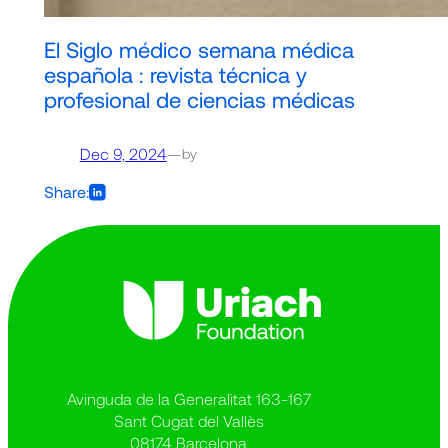
El Siglo médico semana médica
española : revista técnica y
profesional de ciencias médicas
Dec 9, 2024
—
by
Share:
Avinguda de la Generalitat 163-167
Sant Cugat del Vallès
08174 Barcelona