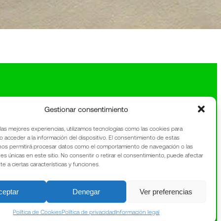
Gestionar consentimiento
 las mejores experiencias, utilizamos tecnologías como las cookies para
o acceder a la información del dispositivo. El consentimiento de estas
nos permitirá procesar datos como el comportamiento de navegación o las
nes únicas en este sitio. No consentir o retirar el consentimiento, puede afectar
 a ciertas características y funciones.
ceptar
Denegar
Ver preferencias
Política de Cookies
Política de privacidad
Información legal