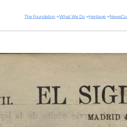
The Foundation
What We Do
Heritage
News
Co
El Siglo médico semana méd
técnica y profesional de ci
Dec 9, 2024
—
by
Share: