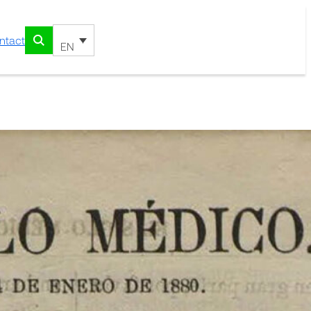
ntact
EN
ica española : revista
encias médicas