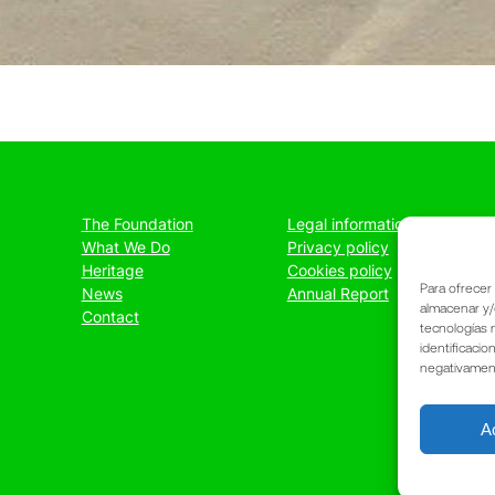
The Foundation
Legal information
What We Do
Privacy policy
Heritage
Cookies policy
Para ofrecer
News
Annual Report
almacenar y/
Contact
tecnologías 
identificacio
negativamente
A