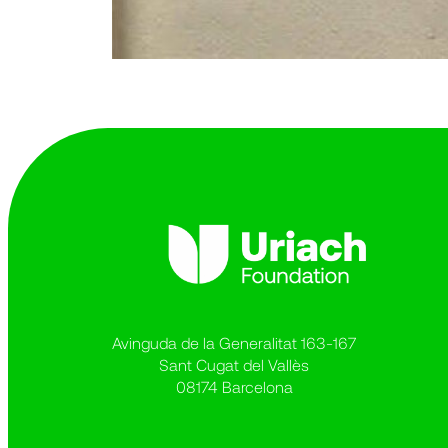
Avinguda de la Generalitat 163-167
Sant Cugat del Vallès
08174 Barcelona