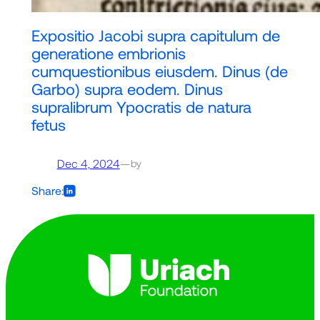
Expositio Jacobi supra capitulum de
generatione embrionis
cumquestionibus eiusdem. Dinus (de
Garbo) supra eodem. Dinus
supralibrum Ypocratis de natura
fetus
Dec 4, 2024
—
by
Share: