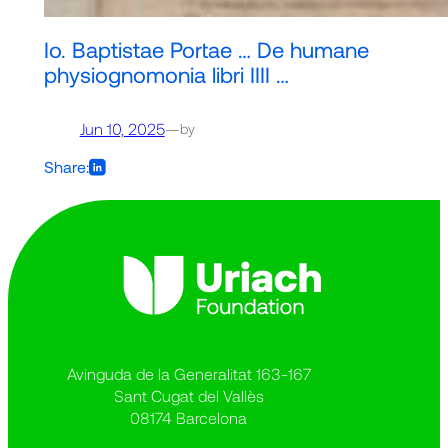
Io. Baptistae Portae … De humane
physiognomonia libri IIII …
Jun 10, 2025
—
by
Share:
Avinguda de la Generalitat 163-167
Sant Cugat del Vallès
08174 Barcelona