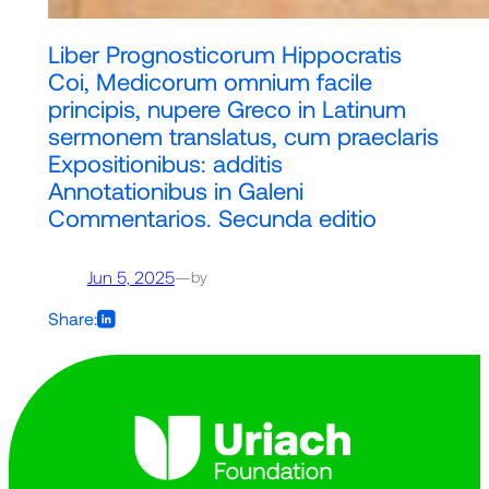
Liber Prognosticorum Hippocratis
Coi, Medicorum omnium facile
principis, nupere Greco in Latinum
sermonem translatus, cum praeclaris
Expositionibus: additis
Annotationibus in Galeni
Commentarios. Secunda editio
Jun 5, 2025
—
by
Share: