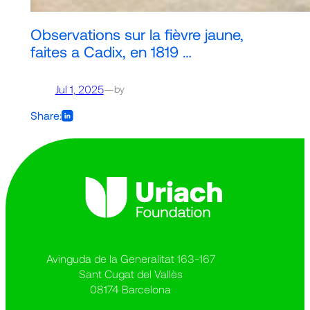
Observations sur la fièvre jaune,
faites a Cadix, en 1819 …
Jul 1, 2025
—
by
Share:
Avinguda de la Generalitat 163-167
Sant Cugat del Vallès
08174 Barcelona