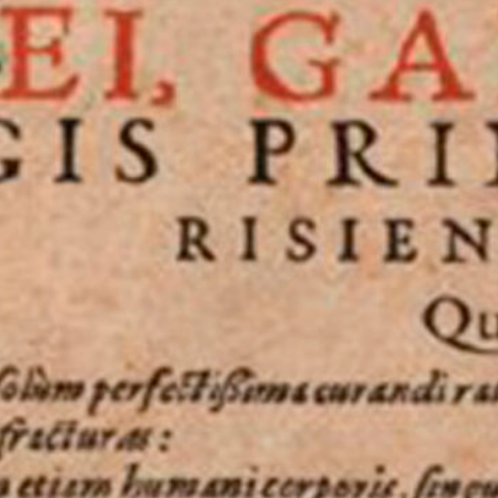
Jun 18, 2025
—
by
Share: