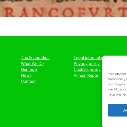
The Foundation
Legal information
What We Do
Privacy policy
Heritage
Cookies policy
Para ofrecer
News
Annual Report
almacenar y/
Contact
tecnologías 
identificacio
negativamente
A