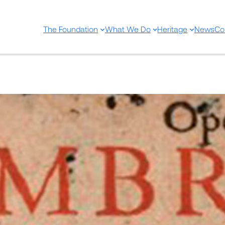
The Foundation
What We Do
Heritage
News
Co
Opera Chirurgica. Quibus co
perfectissima curandi ratio
vulnera, ulcera, luxationes, 
humani corporis, singularum
exactissima anatome: Curat
aliorum affectuum qui Chir
ab aliis hactenius descripti 
physiologica multa, et thera
dignissima…