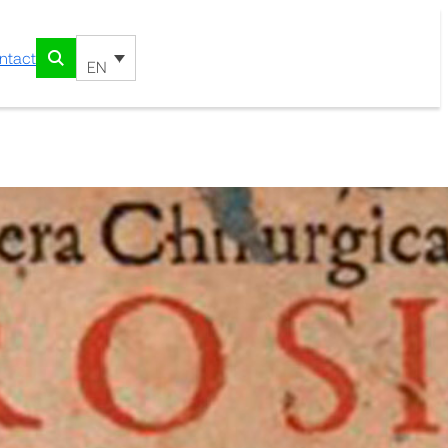
ntact
EN
ntinentur, No solum
 tumores praeter naturam,
et fracturas: Verum etiam
q. eius partium,
iones item multorum
urgi exposcunt manum, et
non sunt: Insuper
peutica, lectu