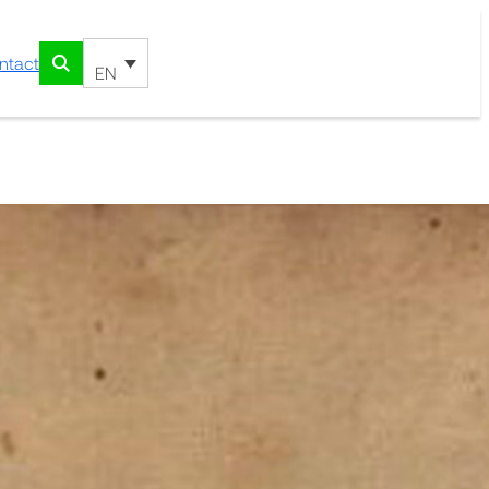
ntact
EN
ssima Gentilis Fulgi.
taria nuper addita
up Fen.VI et XIIII. Item
 XXII. quia Gentilis in eis