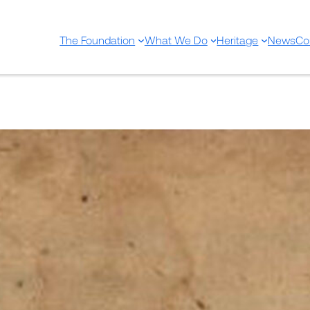
The Foundation
What We Do
Heritage
News
Co
Tertius Can. Avic. cum ampli
expositione. Demum commen
videlicet Jacobi de Partibus s
Jo. Mathei de gradi super Fen
defecit.
Jul 14, 2025
—
by
Share: