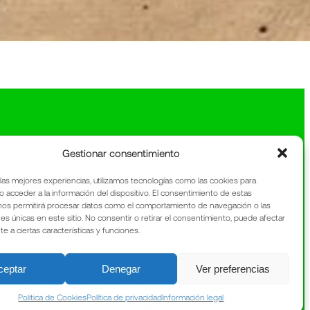
Gestionar consentimiento
 las mejores experiencias, utilizamos tecnologías como las cookies para
o acceder a la información del dispositivo. El consentimiento de estas
nos permitirá procesar datos como el comportamiento de navegación o las
nes únicas en este sitio. No consentir o retirar el consentimiento, puede afectar
 a ciertas características y funciones.
ceptar
Denegar
Ver preferencias
Política de Cookies
Política de privacidad
Información legal