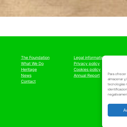
The Foundation
Legal information
What We Do
Privacy policy
Heritage
Cookies policy
Para ofrecer
News
Annual Report
almacenar y/
Contact
tecnologías 
identificacio
negativamente
A