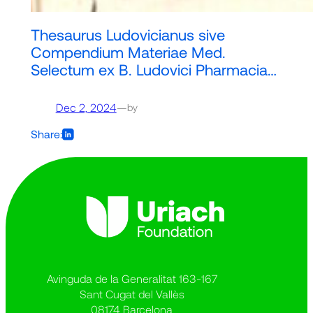
Thesaurus Ludovicianus sive
Compendium Materiae Med.
Selectum ex B. Ludovici Pharmacia…
Dec 2, 2024
—
by
Share:
Avinguda de la Generalitat 163-167
Sant Cugat del Vallès
08174 Barcelona