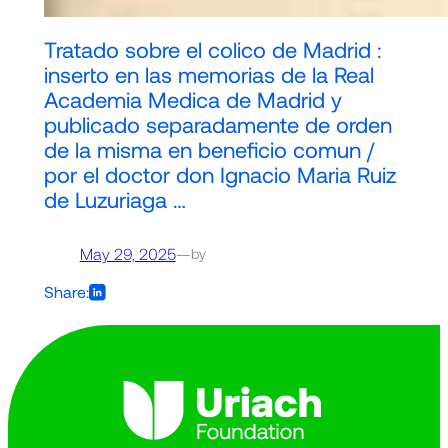
Tratado sobre el colico de Madrid :
inserto en las memorias de la Real
Academia Medica de Madrid y
publicado separadamente de orden
de la misma en beneficio comun /
por el doctor don Ignacio Maria Ruiz
de Luzuriaga …
May 29, 2025
—
by
Share: