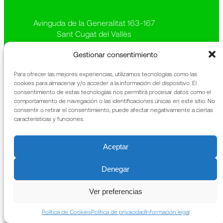
Avinguda de la Generalitat 163-167
Sant Cugat del Vallès
08174 Barcelona
Gestionar consentimiento
The Foundation
Legal information
What We Do
Privacy policy
Para ofrecer las mejores experiencias, utilizamos tecnologías como las
cookies para almacenar y/o acceder a la información del dispositivo. El
Heritage
Cookies policy
consentimiento de estas tecnologías nos permitirá procesar datos como el
News
Annual Report
comportamiento de navegación o las identificaciones únicas en este sitio. No
Contact
consentir o retirar el consentimiento, puede afectar negativamente a ciertas
características y funciones.
Aceptar
Denegar
Ver preferencias
Política de Cookies
Política de privacidad
Información legal