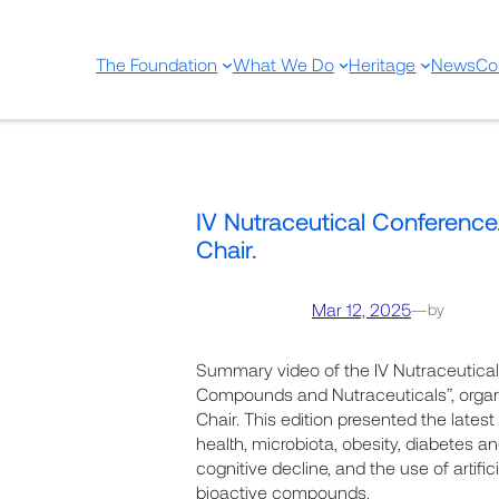
The Foundation
What We Do
Heritage
News
Co
IV Nutraceutical Conference.
Chair.
Mar 12, 2025
—
by
Summary video of the IV Nutraceutical
Compounds and Nutraceuticals”, organ
Chair. This edition presented the lates
health, microbiota, obesity, diabetes a
cognitive decline, and the use of artifici
bioactive compounds.