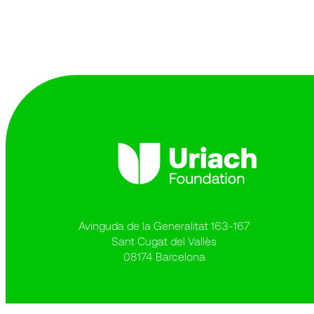
Avinguda de la Generalitat 163-167
Sant Cugat del Vallès
08174 Barcelona